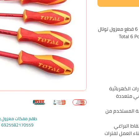
ل
: Total 6 
ات الكهربائية
البراغي متعددة
ية المستخدم من
طقم مفكات معزول يد 
اط البراغي
e: 6925582170559
اء العمل لفترات