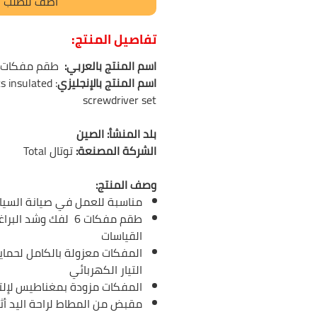
أضف للطلب
تفاصيل المنتج:
اسم المنتج بالعربي:
طقم مفكات 6 قطع معزول توتا
اسم المنتج بالإنجليزي
Pcs insulated
screwdriver set
بلد المنشأ: الصين
الشركة المصنعة:
توتال Total
وصف المنتج:
مناسبة للعمل في صيانة السيار
طقم مفكات 6 لفك وشد 
القياسات
المفكات معزولة بالكامل لحما
التيار الكهربائي
المفكات مزودة بمغناطيس لإلتق
مقبض من المطاط لراحة اليد أثن