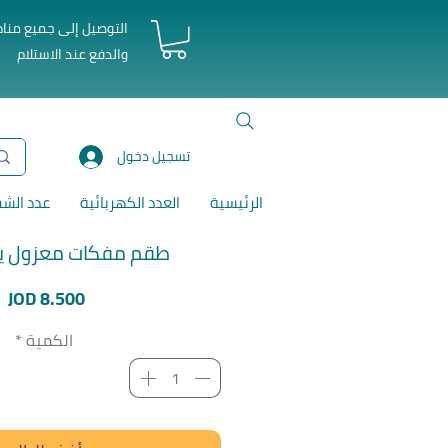
التوصيل إلى جميع منا
والدفع عند الاستلام
تسجيل دخول
الرئيسية
العدد الكهربائية
عدد الش
طقم مفكات معزول يد 
ا
JOD 8.500
الكمية
*