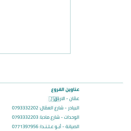
عناوين الفروع
عمّان - الاردن
🇯🇴
البيادر - شارع العمّال:
0793332202
الوحدات - شارع مادبا:
0793332203
الصيانة - أبـو عـلـنـدا:
0771397956