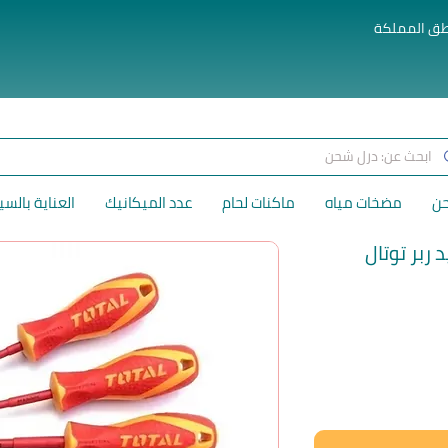
طق المملكة
حن
مضخات مياه
ماكنات لحام
عدد الميكانيك
العناية بالسي
ربر توتال
لسعر