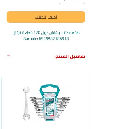
أضف للطلب
طقم عدة + رشاش دريل 120 قطعة توتال
Barcode: 6925582186918
تفاصيل المنتج:
اسم المنتج بالعربي:
طقم عدة + رشاش
دريل 120 قطعة TOTAL
اسم المنتج بالانجليزي:
Total Accessories
Set PCS120
بلد المنشأ: غير محدد
الماركة:
Total
وصف المنتج وفوائده:
يحتوي طقم العدة ورشاش الدريل هذا
على 120 قطعة مختلفة، مما يوفر لك