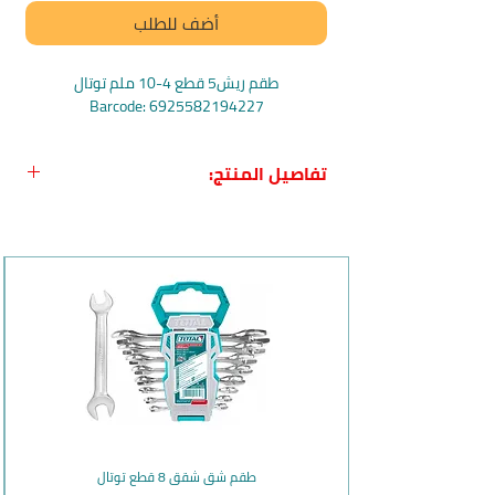
أضف للطلب
طقم ريش5 قطع 4-10 ملم توتال
Barcode: 6925582194227
تفاصيل المنتج:
الاسم بالعربي:
طقم ريش5 قطع 4-10 ملم
من توتال
قطع الاسم بالانجليزي
: TOTAL TACSD7156
5PCS multi-function drill bits
بلد المنشأ:
الصين
الماركة:
توتال
وصف المنتج وفوائده:
يحتوي هذا الطقم على 5 ريش مختلفة
الأحجام من 4 إلى 10 ملم والتي يمكن
استخدامها لحفر الحديد، الباطون،
الجرانيت، والعديد من المواد الأخرى.
طقم شق شقق 8 قطع توتال