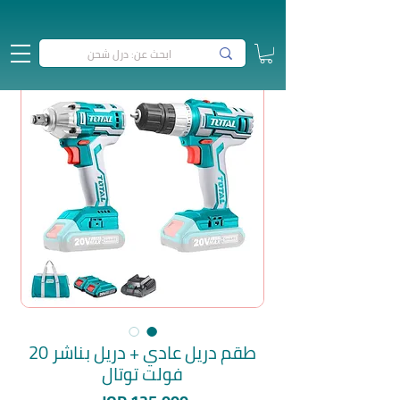
طقم دريل عادي + دريل بناشر 20
فولت توتال