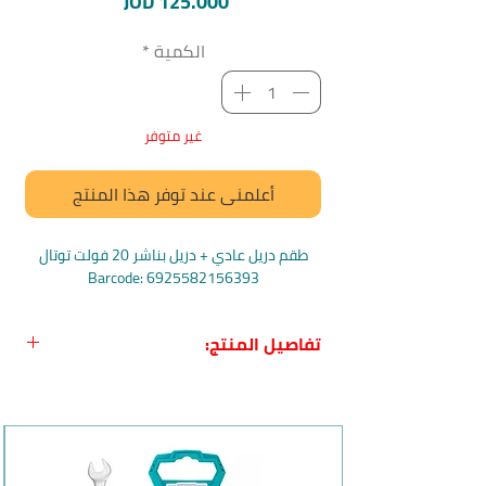
السعر
JOD 125.000
الكمية
*
غير متوفر
أعلمني عند توفر هذا المنتج
طقم دريل عادي + دريل بناشر 20 فولت توتال
Barcode: 6925582156393
تفاصيل المنتج:
اسم المنتج بالعربي:
طقم دريل عادي +
درل بناشر 20 فولت
اسم المنتج بالانجليزي
: Total TCKLI2007