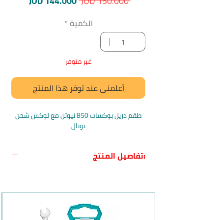
سعر
سعر
JOD 144.000
 JOD 150.000 
عادي
البيع
الكمية
*
غير متوفر
أعلمني عند توفر هذا المنتج
طقم دريل بوكسات 850 نيوتن مع لوكس شحن
توتال
Barcode: 6923736768591
:تفاصيل المنتج
اسم المنتج:
طقم دريل بوكسات 850
نيوتن مع لوكس شحن توتال
بلد المنشأ:
الصين