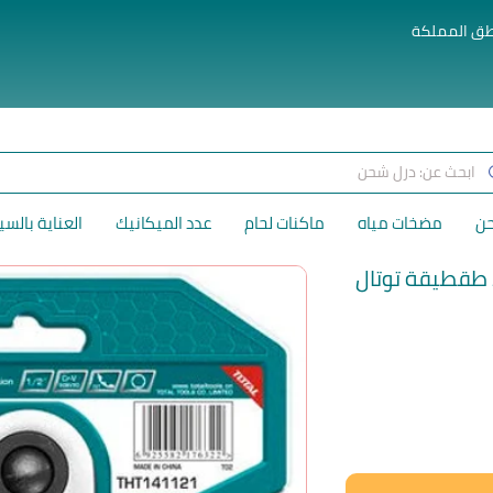
طق المملكة
حن
مضخات مياه
ماكنات لحام
عدد الميكانيك
العناية بالسي
لسعر