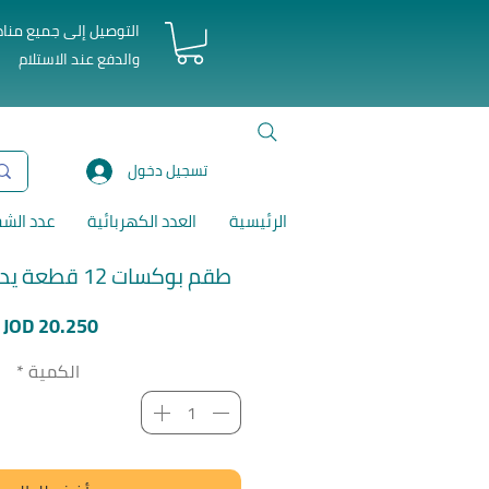
التوصيل إلى جميع منا
والدفع عند الاستلام
تسجيل دخول
الرئيسية
العدد الكهربائية
عدد الش
طقم بوكسات 12 قطعة يد طقطيقة توتال
ا
JOD 20.250
الكمية
*