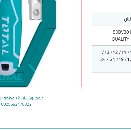
50BV30 
QUALITY 
8/ 10/ 11/ 12/ 13/
14/ 17/ 19/ 21 / 24
طقم بوكسات 12 قطعة يد طقطيقة توتال
e: 6925582176322