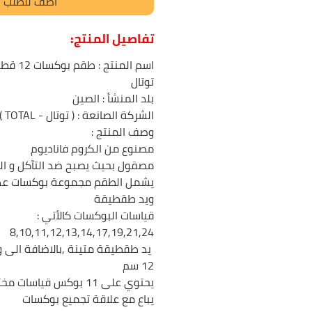
أضف للطلب
تفاصيل المنتج:
اسم المنتج :
طقم بو
توتال
بلد المنشأ :
الصين
الشركة الصانعة :
( توتال - TOTAL )
وصف المنتج :
مصنوع من الكروم فاناديوم
مصقول بحيث يصبح ضد التآكل و الت
ويد طقطيقة
قياسات البوكسات كالأتي :
8,10,11,12,13,14,17,19,21,24
12 سم
يحتوي على 11 بوكس قياسات مختلفة
يباع مع علاقة تجميع بوكسات