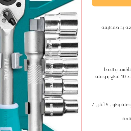
كسات 12 قطعة يد طقطيقة
أكسد و الصدأ
يشمل الطقم مجموعة بوكسات عدد 10 قطع و وصلة
يد طقطيقة متينة ,بالاضافة الى وصلة بطول 5 أنش /