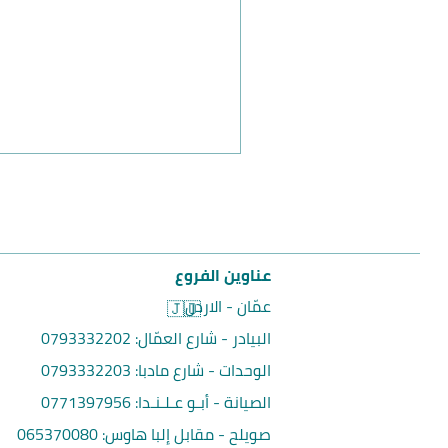
عناوين الفروع
عمّان - الاردن
🇯🇴
البيادر - شارع العمّال:
0793332202
الوحدات - شارع مادبا:
0793332203
الصيانة - أبـو عـلـنـدا:
0771397956
صويلح - مقابل إلبا هاوس
:
065370080