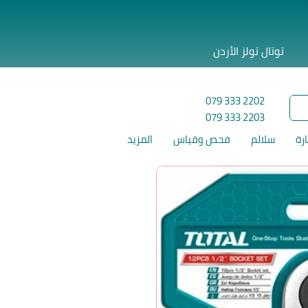
توتال تولز الأردن
079 333 2202
079 333 2203
ارة
سلالم
فحص وقياس
المزيد