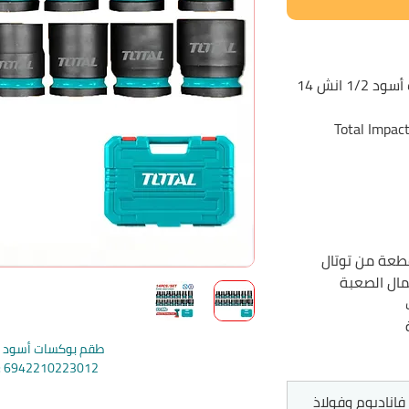
طقم بوكسات أسود 1/2 انش 14
مال الصعبة
طقم بوكسات أسود 14 قطعة
e: 6942210223012
فاناديوم وفولاذ