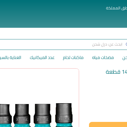
طق المملكة
حن
مضخات مياه
ماكنات لحام
عدد الميكانيك
العناية بالسي
لسعر