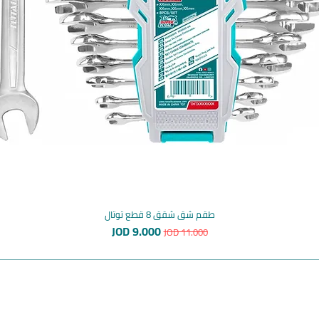
طقم شق شقق 8 قطع توتال
سعر عادي
سعر البيع
JOD 9.000
JOD 11.000