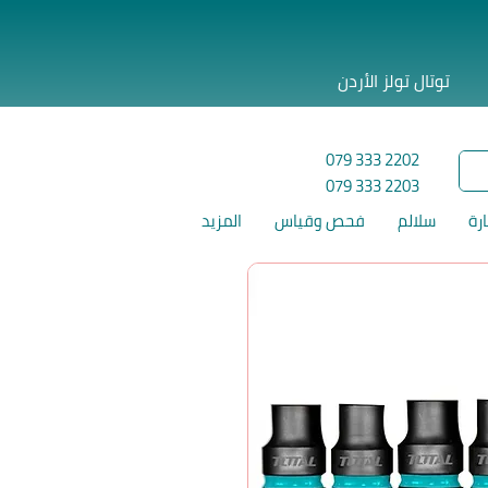
توتال تولز الأردن
079 333 2202
079 333 2203
ارة
سلالم
فحص وقياس
المزيد