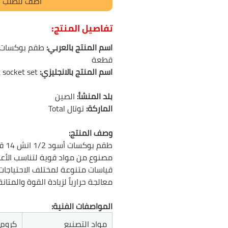
أضف للطلب
تفاصيل المنتج:
اسم المنتج بالعربي:
قطعة
اسم المنتج بالانجليزي:
Total Impact socket set
بلد المنشأ:
الصين
الماركة:
توتال Total
وصف المنتج:
طقم بوكسات أسود 1/2 انش 14 قطعة من توتال
مصنوع من مواد قوية لتناسب الأع
قياسات متنوعة لمختلف الاحتياجات
معالجة حرارياً لزيادة القوة والمتانة
المواصفات الفنية:
مواد التصنيع
كروم 