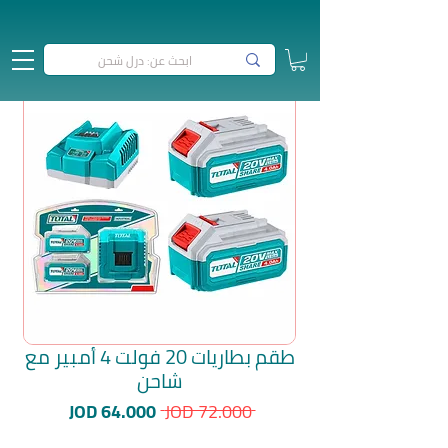
طقم بطاريات 20 فولت 4 أمبير مع
شاحن
سعر
سعر
JOD 64.000
 JOD 72.000 
عادي
البيع