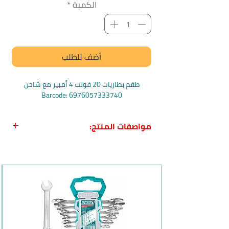
الكمية
*
أضف للطلب
طقم بطاريات 20 فولت 4 أمبير مع شاحن
Barcode: 6976057333740
مواصفات المنتج:
اسم المنتج بالعربي:
طقم بطاريات 20
فولت 4 أمبير مع شاحن
المنتج بالإنجليزي:
Total Lithium-Ion
battery and charger kit
بلد المنشأ:
الصين
الماركة:
توتال Total