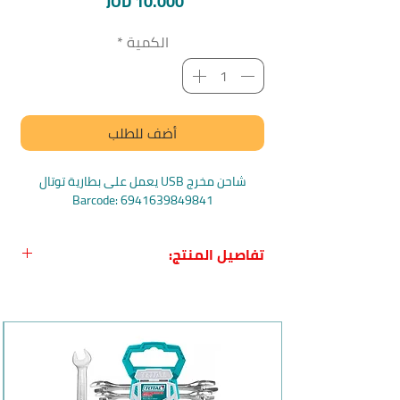
السعر
JOD 10.000
الكمية
*
أضف للطلب
شاحن مخرج USB يعمل على بطارية توتال
Barcode: 6941639849841
تفاصيل المنتج:
اسم المنتج:
شاحن مخرج USB يعمل على
بطارية من Total
بلد المنشأ:
الصين
الشركة المصنعة:
توتال-Total