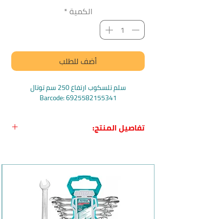
الكمية
*
أضف للطلب
سلم تلسكوب ارتفاع 250 سم توتال
Barcode: 6925582155341
تفاصيل المنتج:
اسم المنتج:
سلم تلسكوب ارتفاع 250 سم
من Total
الاسم باللغة الإنجليزية:
Total
THLAD08081 Telescopic Ladder 8steps
بلد المنشأ:
الصين