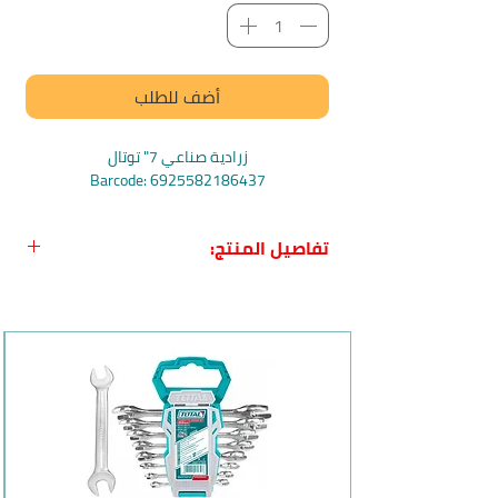
أضف للطلب
زرادية صناعي 7" توتال
Barcode: 6925582186437
تفاصيل المنتج:
اسم المنتج :
زرادية صناعي ثقيل 7" توتال
بلد المنشأ :
الصين
الشركة الصانعة :
Total
وصف المنتج :
زرادية من توتال تصلح للاغرا الصناعية
قوية