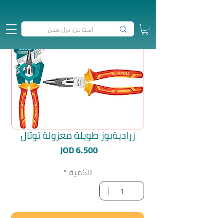
زراديةبوز طويلة معزولة توتال
السعر
JOD 6.500
الكمية
*