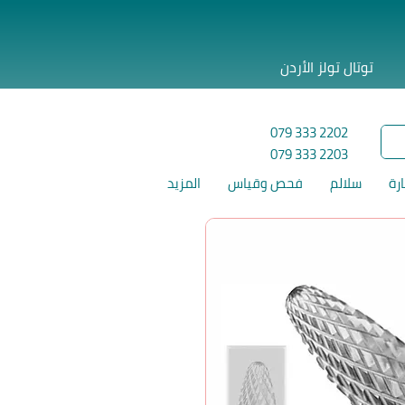
توتال تولز الأردن
079 333 2202
079 333 2203
ارة
سلالم
فحص وقياس
المزيد