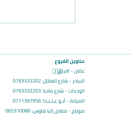
عناوين الفروع
عمّان - الاردن
🇯🇴
البيادر - شارع العمّال:
0793332202
الوحدات - شارع مادبا:
0793332203
الصيانة - أبـو عـلـنـدا:
0771397956
صويلح - مقابل إلبا هاوس
:
065370080