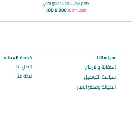
طقم شق شقق 8 قطع توتال
سعر عادي
سعر البيع
JOD 9.000
JOD 11.000
سياساتنا
خدمة العملاء
اتصل بنا
الكفالة والإرجاع
نبذة عنّا
سياسة التوصيل
الصيانة وقطع الغيار
Total Tools Jordan | توتال تولز الأردن