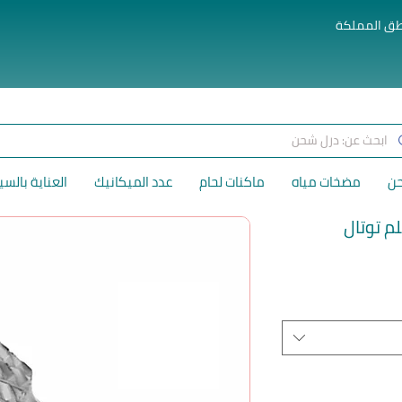
طق المملكة
حن
مضخات مياه
ماكنات لحام
عدد الميكانيك
العناية بالسي
لسعر