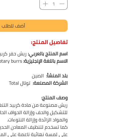
أضف للطلب
تفاصيل المنتج:
اسم المنتج بالعربي:
ريش حفر كربيد 6 ملم تو
الاسم باللغة الإنجليزية:
otary burrs
بلد المنشأ:
الصين
الشركة المصنعة:
توتال Total
وصف المنتج:
ريش مصنوعة من مادة كربيد التنغ
للتشكيل والحف وإزالة الحواف الحا
والمواد الزائدة وإزالة النتوءات.
كما تسخدم لتنظيف المعادن الحدي
على لمسة نهائية ناعمة على المعا