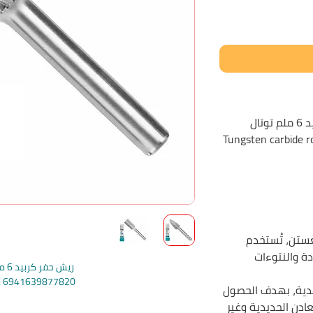
تال
Tungsten carbide r
ستن، تُستخدم
دة والنتوءات
ريش حفر كربيد 6 ملم توتال
e: 6941639877820
دية، بهدف الحصول
e: 6941639877790
دن الحديدية وغير