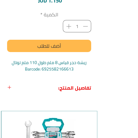
السعر
JOD 1.150
الكمية
*
أضف للطلب
ريشة حجر قياس 8 ملم طول 110 ملم توتال
Barcode: 6925582166613
تفاصيل المنتج:
اسم المنتج:
ريشة حجر قياس 8 ملم طول
110 ملم من توتال
الاسم باللغة الإنجليزية:
TOTAL SDS-PLUS
Hammer Drill Bit
بلد المنشأ:
الصين