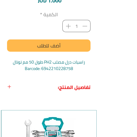
السعر
JOD 1.000
الكمية
*
أضف للطلب
راسيات درل مصلب PH2 طول 50 مم توتال
Barcode: 6942210228758
تفاصيل المنتج:
اسم المنتج بالعربي:
راسيات درل مصلب
PH2 طول 50 مم توتال
بلد المنشأ:
الصين
الماركة:
توتال Total