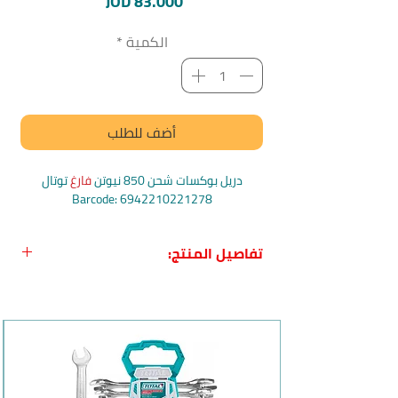
السعر
JOD 83.000
الكمية
*
أضف للطلب
دريل بوكسات شحن 850 نيوتن
فارغ
توتال
Barcode: 6942210221278
تفاصيل المنتج:
اسم المنتج باللغة العربية:
دريل بوكسات
شحن 850 نيوتن فارغ توتال
اسم المنتج باللغة الانجليزية:
Total Li-ion
Impact Wrench
الشركة المصنعة:
توتال Total