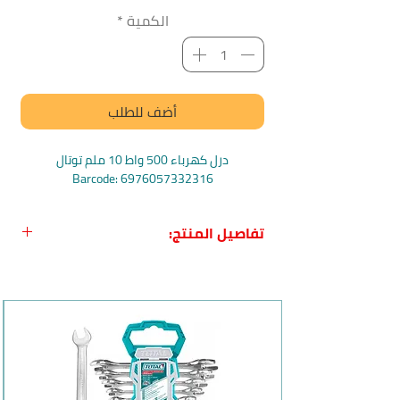
الكمية
*
أضف للطلب
درل كهرباء 500 واط 10 ملم توتال
Barcode: 6976057332316
تفاصيل المنتج:
اسم المنتج بالعربي:
درل كهرباء 500 واط
10 ملم من توتال
اسم المنتج بالانجليزي:
Total Electric Drill
500W
بلد المنشأ:
الصين
الماركة:
توتال Total