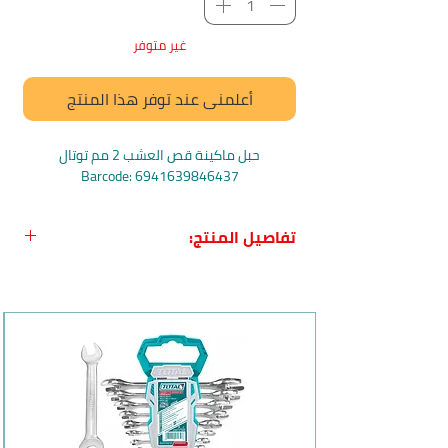
غير متوفر
أعلمني عند توفر هذا المنتج
حبل ماكينة قص العشب 2 مم توتال
Barcode: 6941639846437
تفاصيل المنتج:
اسم المنتج بالعربي:
حبل ماكينة قص
العشب 2 مم من توتال
اسم المنتج بالانجليزي:
Total TALS 2001
Grass Trimmer Line
بلد المنشأ:
الصين
الماركة:
Total
وصف المنتج وفوائده: