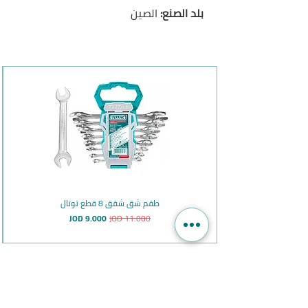
بلد الصنع:
الصين
طقم شق شقق 8 قطع توتال
سعر عادي
سعر البيع
JOD 9.000
JOD 11.000