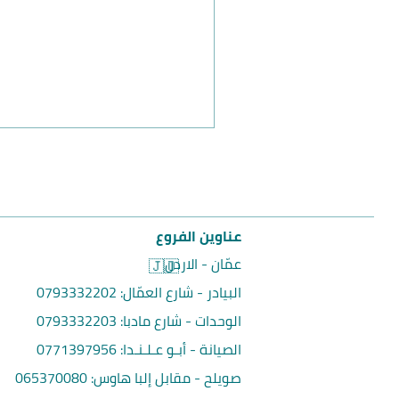
عناوين الفروع
عمّان - الاردن
🇯🇴
البيادر - شارع العمّال:
0793332202
الوحدات - شارع مادبا:
0793332203
الصيانة - أبـو عـلـنـدا:
0771397956
صويلح - مقابل إلبا هاوس
:
065370080