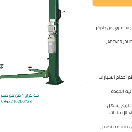
JADEVER JDHC
 أحجام السيارات
ية الجودة
جك كراج 4 طن مع جسر علوي جاديفر
e: 6942210200723
 علوي يسهل
ء الإصلاحات
ن متقدمة تضمن