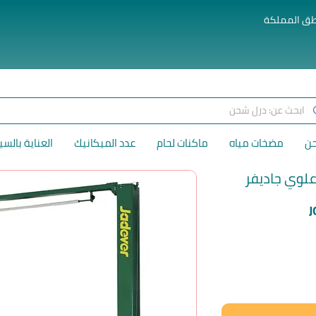
طق المملكة
حن
مضخات مياه
ماكنات لحام
عدد الميكانيك
العناية بالسي
السعر
J