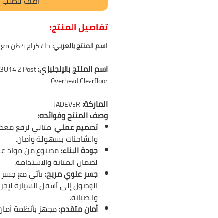
أضف للطلب
تفاصيل المنتج:
اسم المنتج بالعربي:
جك كراج 4 طن مع جسر علوي من جاديفر
اسم المنتج بالإنجليزي:
3U14 2 Post
Overhead Clearfloor
الماركة:
JADEVER
وصف المنتج وفوائده:
تصميم عملي:
مثالي لرفع معظم
والشاحنات بسهولة وأمان.
جودة البناء:
مصنوع من مواد عال
لضمان المتانة والاستدامة.
جسر علوي مريح:
يأتي مع جسر
الوصول إلى أسفل السيارة لإجرا
والصيانة.
أمان متقدم:
مجهز بأنظمة أما