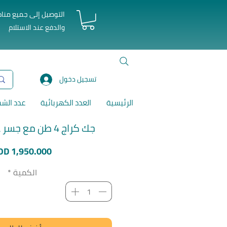
التوصيل إلى جميع منا
والدفع عند الاستلام
تسجيل دخول
الرئيسية
العدد الكهربائية
عدد الش
جك كراج 4 طن مع جسر علوي جاديفر
OD 1,950.000
الكمية
*