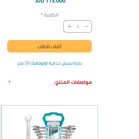
السعر
JOD 115.000
الكمية
*
أضف للطلب
بكرة بربيش جدارية اوتوماتيك 20 متر
مواصفات المنتج:
سم المنتج بالعربي:
بكرة بربيش جدارية
نظام سحب اوتوماتيك
بلد المنشأ:
إيطاليا
الماركة:
Claber